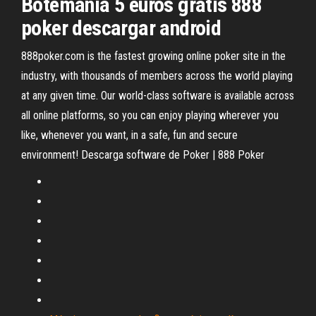
Botemania 5 euros gratis 888
poker descargar android
888poker.com is the fastest growing online poker site in the
industry, with thousands of members across the world playing
at any given time. Our world-class software is available across
all online platforms, so you can enjoy playing wherever you
like, whenever you want, in a safe, fun and secure
environment! Descarga software de Poker | 888 Poker