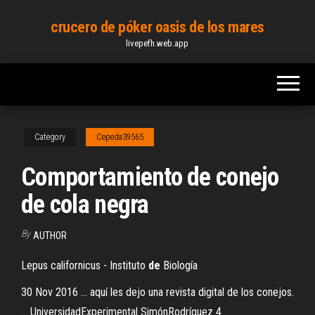
Skip
crucero de póker oasis de los mares
to
livepefh.web.app
the
content
Category
Cepeda39565
Comportamiento de conejo
de cola negra
By
AUTHOR
Lepus californicus - Instituto
de
Biología
30 Nov 2016 ... aquí les dejo una revista digital de los conejos.
... UniversidadExperimental SimónRodríguez 4