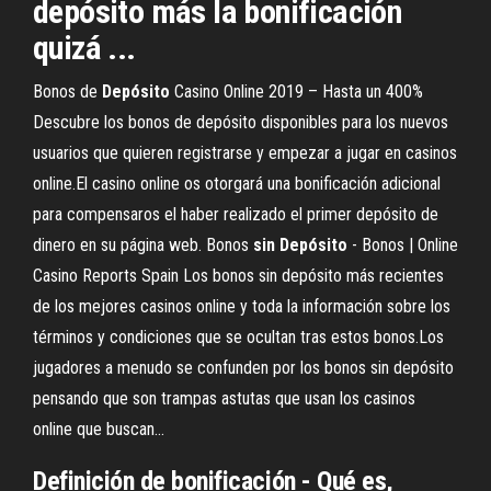
depósito más la bonificación
quizá ...
Bonos de
Depósito
Casino Online 2019 – Hasta un 400%
Descubre los bonos de depósito disponibles para los nuevos
usuarios que quieren registrarse y empezar a jugar en casinos
online.El casino online os otorgará una bonificación adicional
para compensaros el haber realizado el primer depósito de
dinero en su página web. Bonos
sin
Depósito
- Bonos | Online
Casino Reports Spain Los bonos sin depósito más recientes
de los mejores casinos online y toda la información sobre los
términos y condiciones que se ocultan tras estos bonos.Los
jugadores a menudo se confunden por los bonos sin depósito
pensando que son trampas astutas que usan los casinos
online que buscan...
Definición
de
bonificación
- Qué es,