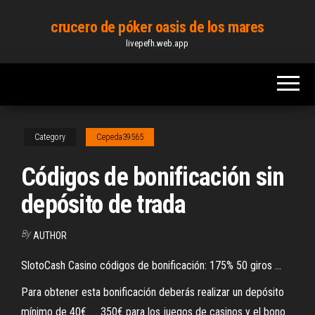
Skip
crucero de póker oasis de los mares
to
livepefh.web.app
the
content
Category
Cepeda39565
Códigos de bonificación sin
depósito de trada
By
AUTHOR
SlotoCash Casino códigos de bonificación: 175% 50 giros ...
Para obtener esta bonificación deberás realizar un depósito
mínimo de 40€. ... 350€ para los juegos de casinos y el bono