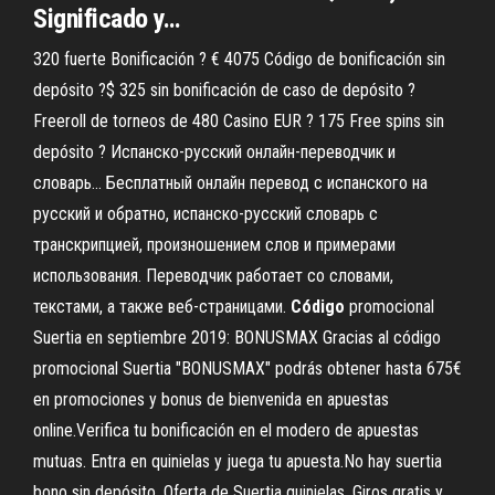
Significado y…
320 fuerte Bonificación ? € 4075 Código de bonificación sin
depósito ?$ 325 sin bonificación de caso de depósito ?
Freeroll de torneos de 480 Casino EUR ? 175 Free spins sin
depósito ? Испанско-русский онлайн-переводчик и
словарь... Бесплатный онлайн перевод с испанского на
русский и обратно, испанско-русский словарь с
транскрипцией, произношением слов и примерами
использования. Переводчик работает со словами,
текстами, а также веб-страницами.
Código
promocional
Suertia en septiembre 2019: BONUSMAX Gracias al código
promocional Suertia "BONUSMAX" podrás obtener hasta 675€
en promociones y bonus de bienvenida en apuestas
online.Verifica tu bonificación en el modero de apuestas
mutuas. Entra en quinielas y juega tu apuesta.No hay suertia
bono sin depósito. Oferta de Suertia quinielas. Giros gratis y