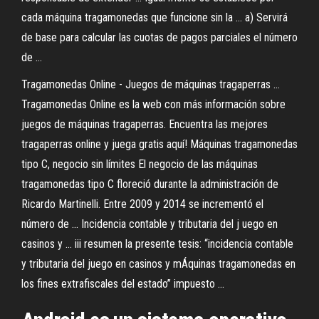
cada máquina tragamonedas que funcione sin la ... a) Servirá
de base para calcular las cuotas de pagos parciales el número
de ...
Tragamonedas Online - Juegos de máquinas tragaperras ...
Tragamonedas Online es la web con más información sobre
juegos de máquinas tragaperras. Encuentra las mejores
tragaperras online y juega gratis aquí! Máquinas tragamonedas
tipo C, negocio sin límites El negocio de las máquinas
tragamonedas tipo C floreció durante la administración de
Ricardo Martinelli. Entre 2009 y 2014 se incrementó el
número de ... Incidencia contable y tributaria del j uego en
casinos y ... iii resumen la presente tesis: “incidencia contable
y tributaria del juego en casinos y mÁquinas tragamonedas en
los fines extrafiscales del estado” impuesto ...