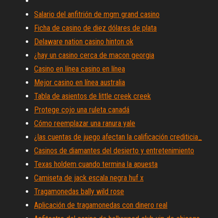
Salario del anfitrión de mgm grand casino
Ficha de casino de diez dólares de plata
Delaware nation casino hinton ok
¿hay un casino cerca de macon georgia
Casino en línea casino en línea
Mejor casino en línea australia
Tabla de asientos de little creek creek
Protege cojo una ruleta canadá
Cómo reemplazar una ranura yale
¿las cuentas de juego afectan la calificación crediticia_
Casinos de diamantes del desierto y entretenimiento
Texas holdem cuando termina la apuesta
Camiseta de jack escala negra huf x
Tragamonedas bally wild rose
Aplicación de tragamonedas con dinero real