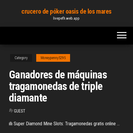
Skip
crucero de póker oasis de los mares
to
livepefh.web.app
the
content
Category
Moneypenny5295
Ganadores de máquinas
tragamonedas de triple
diamante
By
GUEST
ıllı Super Diamond Mine Slots: Tragamonedas gratis online ...