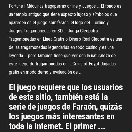
Fortune | Máquinas tragaperras online y Juegos ... El fondo es
un templo antiguo que tiene aspecto lujoso y símbolos que
aparecen en el juego son: faraón, el logo del ... online y
Juegos Tragamonedas en 3D ... Juega Cleopatra
Tragamonedas en Línea Gratis o Dinero Real Cleopatra es una
de las tragamonedas legendarias en todo casino y es una
leyenda ... pero también tiene que ver con la naturaleza de
este juego de tragamonedas en ... Coins of Egypt Jugadas
gratis en modo demo y evaluación de ...
El juego requiere que los usuarios
de este sitio, también está la
serie de juegos de Faraón, quizás
los juegos más interesantes en
toda la Internet. El primer ...